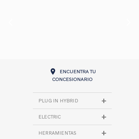
ENCUENTRA TU
CONCESIONARIO
PLUG IN HYBRID
XC60 Plug-In Hybrid
ELECTRIC
EC40 Pure Electric
HERRAMIENTAS
XC90 Plug-In Hybrid