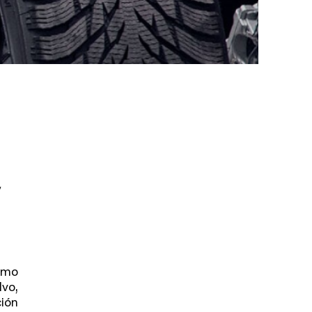
y
imo
lvo,
ción