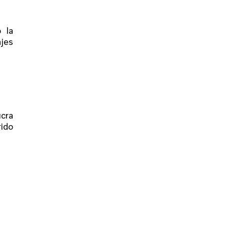
 la
jes
ucra
rido