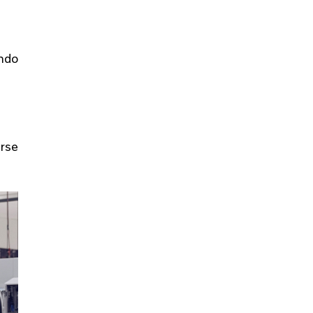
ando
arse