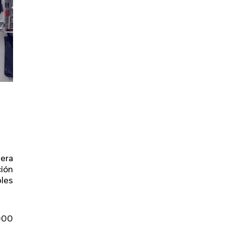
era
ión
bles
.000