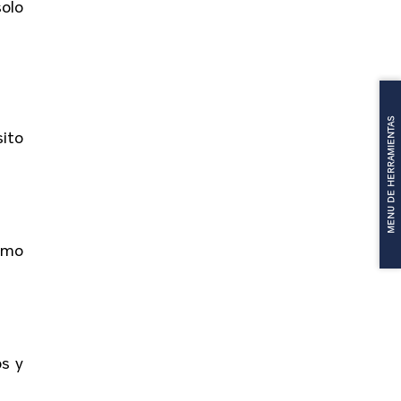
solo
MENU DE HERRAMIENTAS
ito
como
os y