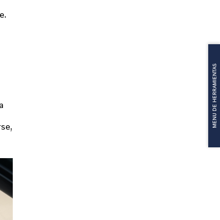
e.
MENU DE HERRAMIENTAS
a
rse,