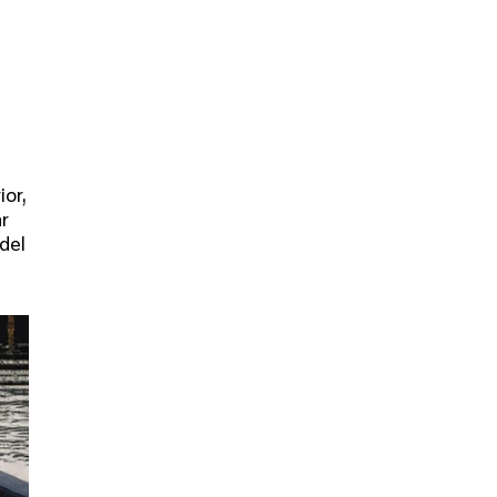
ior,
ar
del