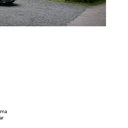
orma
ar