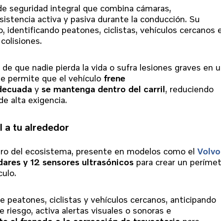
de seguridad integral que combina cámaras,
sistencia activa y pasiva durante la conducción. Su
 identificando peatones, ciclistas, vehículos cercanos 
colisiones.
 de que nadie pierda la vida o sufra lesiones graves en 
te permite que el vehículo
frene
adecuada
y
se mantenga dentro del carril
, reduciendo
de alta exigencia.
 a tu alrededor
tro del ecosistema, presente en modelos como el
Volvo
ares y 12 sensores ultrasónicos
para crear un períme
culo.
de peatones, ciclistas y vehículos cercanos, anticipando
e riesgo, activa alertas visuales o sonoras e
 el frenado o la corrección de trayectoria
para