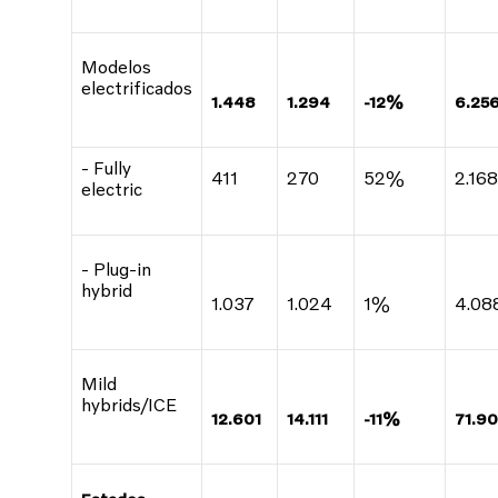
Modelos
electrificados
1.448
1.294
-12%
6.25
- Fully
411
270
52%
2.168
electric
- Plug-in
hybrid
1.037
1.024
1%
4.08
Mild
hybrids/ICE
12.601
14.111
-11%
71.9