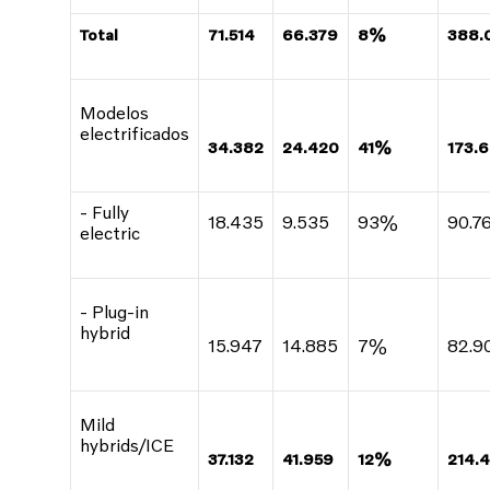
Total
71.514
66.379
8%
388.
Modelos
electrificados
34.382
24.420
41%
173.
- Fully
18.435
9.535
93%
90.7
electric
- Plug-in
hybrid
15.947
14.885
7%
82.9
Mild
hybrids/ICE
37.132
41.959
12%
214.