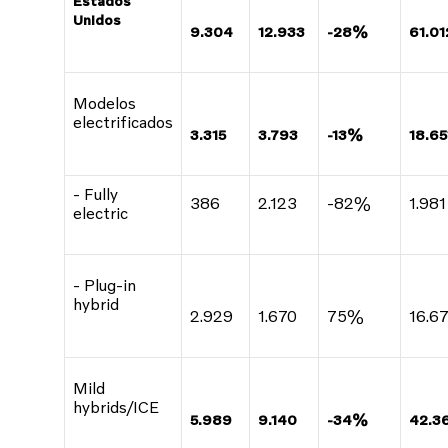
Estados
Unidos
9.304
12.933
-28%
61.01
Modelos
electrificados
3.315
3.793
-13%
18.65
- Fully
386
2.123
-82%
1.981
electric
- Plug-in
hybrid
2.929
1.670
75%
16.6
Mild
hybrids/ICE
5.989
9.140
-34%
42.3