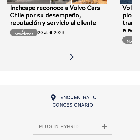
Inchcape reconoce a Volvo Cars
Volvo
Chile por su desempeño,
pioner
reputación y servicio al cliente
transi
elect
C-
20 abril, 2026
Novedades
C-
Noveda
ENCUENTRA TU
CONCESIONARIO
PLUG IN HYBRID