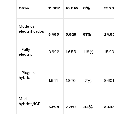
Otros
11.687
10.845
8%
55.26
Modelos
electrificados
5.463
3.625
51%
24.8
- Fully
3.622
1.655
119%
15.2
electric
- Plug-in
hybrid
1.841
1.970
-7%
9.60
Mild
hybrids/ICE
6.224
7.220
-14%
30.4