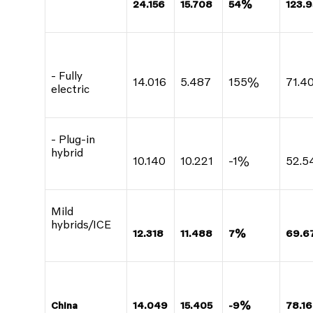
24.156
15.708
54%
123.9
- Fully
14.016
5.487
155%
71.4
electric
- Plug-in
hybrid
10.140
10.221
-1%
52.5
Mild
hybrids/ICE
12.318
11.488
7%
69.6
China
14.049
15.405
-9%
78.16