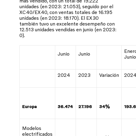
más vendido, con un total de 19.222
unidades (en 2023: 21.053), seguido por el
XC40/EX40, con ventas totales de 16.195
unidades (en 2023: 18.170). El EX30
también tuvo un excelente desempeño con
12.513 unidades vendidas en junio (en 2023:
0).
Ener
Junio
Junio
Junio
2024
2023
Variación
202
Europa
36.474
27.196
34%
193.
Modelos
electrificados