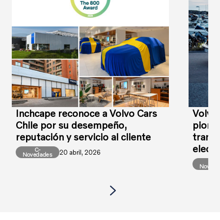
Inchcape reconoce a Volvo Cars
Volvo
Chile por su desempeño,
pioner
reputación y servicio al cliente
transi
elect
C-
20 abril, 2026
Novedades
C-
Noveda