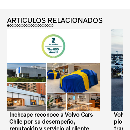
ARTICULOS RELACIONADOS
Inchcape reconoce a Volvo Cars
Volvo
Chile por su desempeño,
pioner
reputación y servicio al cliente
transi