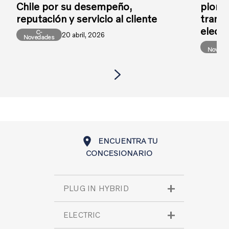
Chile por su desempeño,
pioner
reputación y servicio al cliente
transi
elect
C-
20 abril, 2026
Novedades
C-
Noveda
ENCUENTRA TU
CONCESIONARIO
PLUG IN HYBRID
XC60 Plug-In Hybrid
ELECTRIC