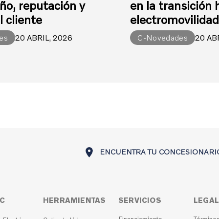
o, reputación y
en la transición 
l cliente
electromovilida
es
20 ABRIL, 2026
C-Novedades
20 AB
ENCUENTRA TU CONCESIONARI
IC
HERRAMIENTAS
SERVICIOS
LEGAL
Financiamiento
Términos