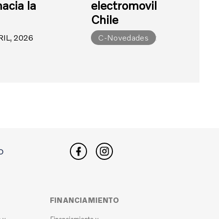
hacia la
electromovilidad al sur 
d
Chile
RIL, 2026
C-Novedades
20 ABRIL, 2026
O
FINANCIAMIENTO
 y
Financiamiento y