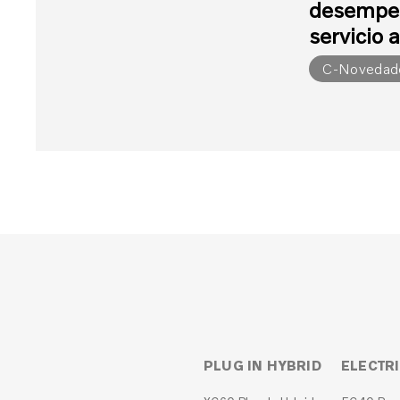
desempeñ
servicio a
C-Novedad
PLUG IN HYBRID
ELECTR