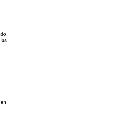
a
ado
 las
 en