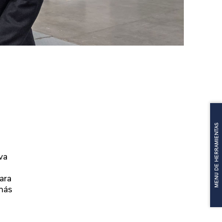
MENU DE HERRAMIENTAS
va
ara
emás