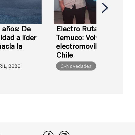
 años: De
Electro Ruta en Portillo
idad a líder
Temuco: Volvo acerca la
hacia la
electromovilidad al sur 
d
Chile
RIL, 2026
C-Novedades
20 ABRIL, 2026