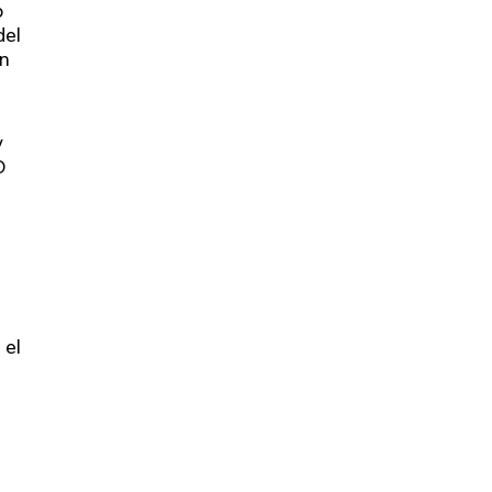
o
del
on
y
O
 el