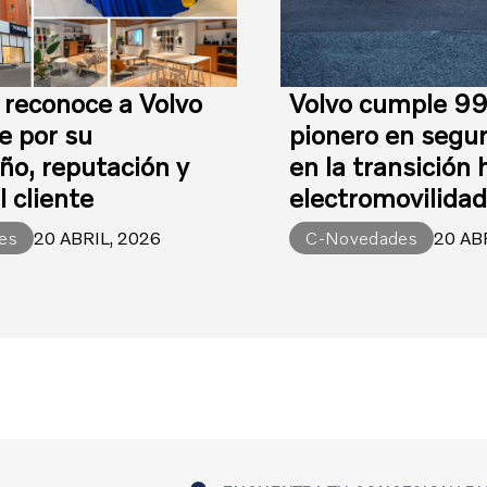
 reconoce a Volvo
Volvo cumple 99
e por su
pionero en segur
o, reputación y
en la transición 
l cliente
electromovilida
es
20 ABRIL, 2026
C-Novedades
20 AB