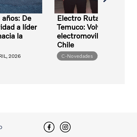
 años: De
Electro Ruta en Portillo
idad a líder
Temuco: Volvo acerca la
hacia la
electromovilidad al sur 
d
Chile
RIL, 2026
C-Novedades
20 ABRIL, 2026
O