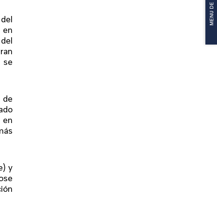
 del
 en
 del
ran
, se
 de
cado
 en
 más
e) y
dose
ión