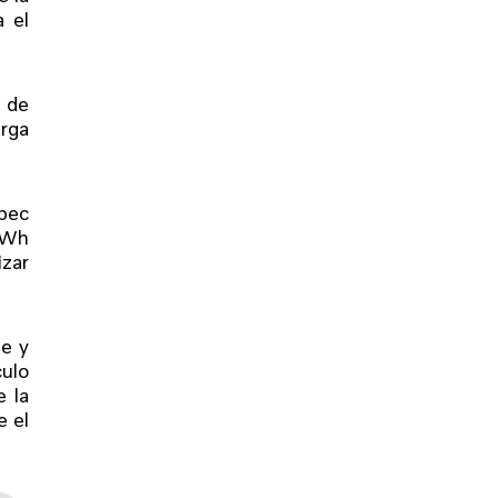
a el
 de
arga
opec
kWh
izar
le y
ulo
e la
e el