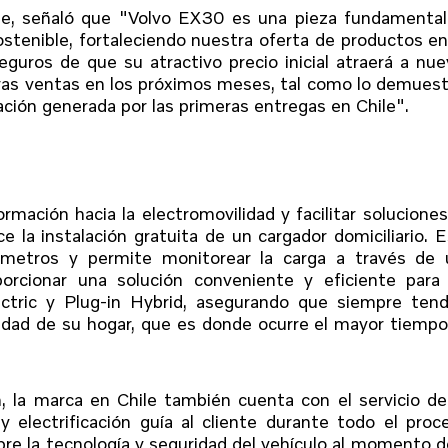
le, señaló que "Volvo EX30 es una pieza fundamental
ostenible, fortaleciendo nuestra oferta de productos e
uros de que su atractivo precio inicial atraerá a nu
stras ventas en los próximos meses, tal como lo demues
tación generada por las primeras entregas en Chile".
ormación hacia la electromovilidad y facilitar solucione
e la instalación gratuita de un cargador domiciliario. 
0 metros y permite monitorear la carga a través de 
porcionar una solución conveniente y eficiente para 
ctric y Plug-in Hybrid, asegurando que siempre tend
idad de su hogar, que es donde ocurre el mayor tiemp
n, la marca en Chile también cuenta con el servicio d
electrificación guía al cliente durante todo el proc
re la tecnología y seguridad del vehículo al momento d