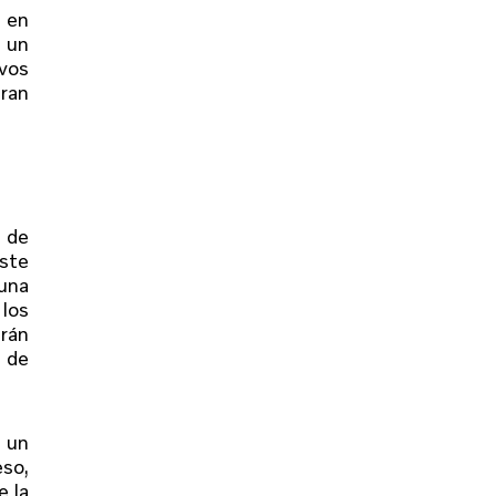
 en
n un
evos
tran
s de
Este
una
los
rán
o de
e un
eso,
e la