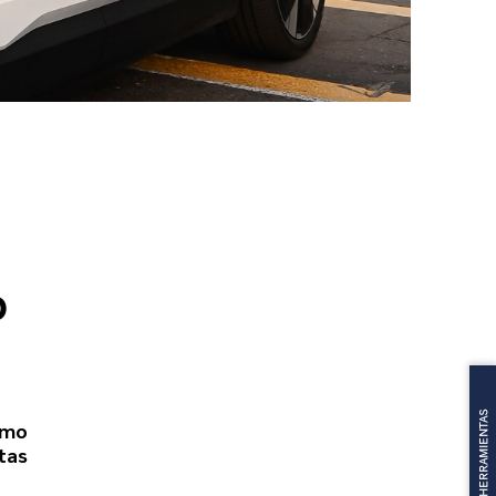
o
MENU DE HERRAMIENTAS
imo
tas