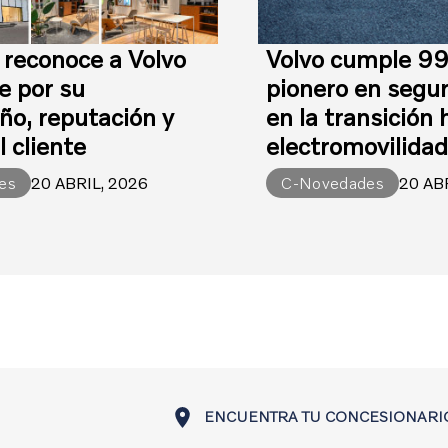
 reconoce a Volvo
Volvo cumple 99
e por su
pionero en segur
o, reputación y
en la transición 
l cliente
electromovilida
es
20 ABRIL, 2026
C-Novedades
20 AB
ENCUENTRA TU CONCESIONARI