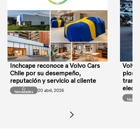
Inchcape reconoce a Volvo Cars
Volvo
Chile por su desempeño,
pioner
reputación y servicio al cliente
transi
elect
C-
20 abril, 2026
Novedades
C-
Noveda