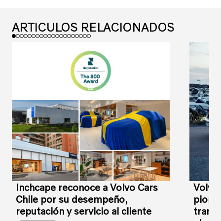
ARTICULOS RELACIONADOS
Inchcape reconoce a Volvo Cars
Volvo
Chile por su desempeño,
pioner
reputación y servicio al cliente
transi